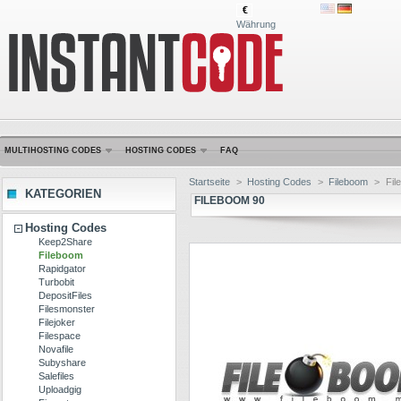
€
Währung
MULTIHOSTING CODES
HOSTING CODES
FAQ
Startseite
>
Hosting Codes
>
Fileboom
>
Fil
KATEGORIEN
FILEBOOM 90
Hosting Codes
Keep2Share
Fileboom
Rapidgator
Turbobit
DepositFiles
Filesmonster
Filejoker
Filespace
Novafile
Subyshare
Salefiles
Uploadgig