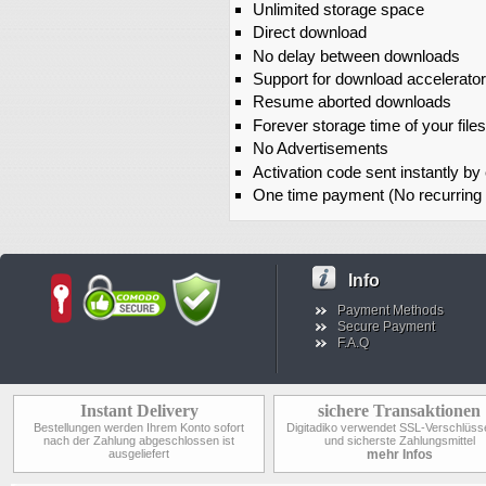
Unlimited storage space
Direct download
No delay between downloads
Support for download accelerato
Resume aborted downloads
Forever storage time of your files
No Advertisements
Activation code sent instantly by
One time payment (No recurring
Info
Payment Methods
Secure Payment
F.A.Q
Instant Delivery
sichere Transaktionen
Bestellungen werden Ihrem Konto sofort
Digitadiko verwendet SSL-Verschlüss
nach der Zahlung abgeschlossen ist
und sicherste Zahlungsmittel
ausgeliefert
mehr Infos