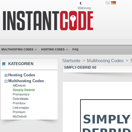
€
Währung
MULTIHOSTING CODES
HOSTING CODES
FAQ
Startseite
>
Multihosting Codes
>
KATEGORIEN
SIMPLY-DEBRID 60
Hosting Codes
Multihosting Codes
AllDebrid
Simply-Debrid
Premiumize
Debriditalia
Prembox
Linksnappy
Premium
MyDebrid