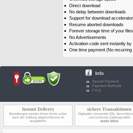
Direct download
No delay between downloads
Support for download accelerato
Resume aborted downloads
Forever storage time of your files
No Advertisements
Activation code sent instantly by
One time payment (No recurring
Info
Secure Payment
Payment Methods
F.A.Q
Instant Delivery
sichere Transaktionen
Bestellungen werden Ihrem Konto sofort
Digitadiko verwendet SSL-Verschlüss
nach der Zahlung abgeschlossen ist
und sicherste Zahlungsmittel
ausgeliefert
mehr Infos