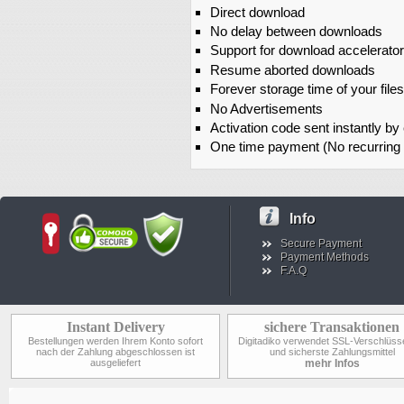
Direct download
No delay between downloads
Support for download accelerato
Resume aborted downloads
Forever storage time of your files
No Advertisements
Activation code sent instantly by
One time payment (No recurring
Info
Secure Payment
Payment Methods
F.A.Q
Instant Delivery
sichere Transaktionen
Bestellungen werden Ihrem Konto sofort
Digitadiko verwendet SSL-Verschlüss
nach der Zahlung abgeschlossen ist
und sicherste Zahlungsmittel
ausgeliefert
mehr Infos