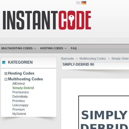
MULTIHOSTING CODES
HOSTING CODES
FAQ
Startseite
>
Multihosting Codes
>
Simply-Debr
KATEGORIEN
SIMPLY-DEBRID 90
Hosting Codes
Multihosting Codes
AllDebrid
Simply-Debrid
Premiumize
Debriditalia
Prembox
Linksnappy
Premium
MyDebrid