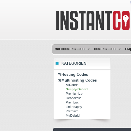
MULTIHOSTING CODES
HOSTING CODES
FAQ
KATEGORIEN
Hosting Codes
Multihosting Codes
AllDebrid
Simply-Debrid
Premiumize
Debriditalia
Prembox
Linksnappy
Premium
MyDebrid