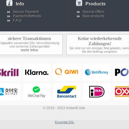
Info
Products
Secure Payment
Special Offers
Payment Methods
New products
F.A.Q
sichere Transaktionen
Keine wiederkehrende
Digitadiko verwendet SSL-Verschlüsselung
Zahlungen!
und sicherste Zahlungsmittel
Sie sind nur ein einziges Mal geladen, wen
mehr Infos
Sie den Auftrag vergeben.
© 2016 - 2022 InstantCode.
Essential SSL