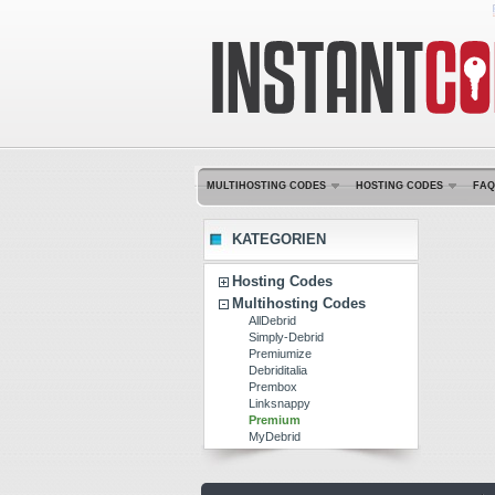
MULTIHOSTING CODES
HOSTING CODES
FAQ
KATEGORIEN
Hosting Codes
Multihosting Codes
AllDebrid
Simply-Debrid
Premiumize
Debriditalia
Prembox
Linksnappy
Premium
MyDebrid