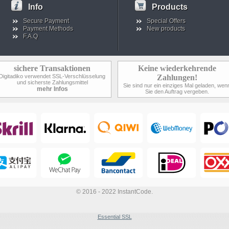
Info
Products
Secure Payment
Special Offers
Payment Methods
New products
F.A.Q
sichere Transaktionen
Keine wiederkehrende
Digitadiko verwendet SSL-Verschlüsselung
Zahlungen!
und sicherste Zahlungsmittel
Sie sind nur ein einziges Mal geladen, wen
mehr Infos
Sie den Auftrag vergeben.
© 2016 - 2022 InstantCode.
Essential SSL