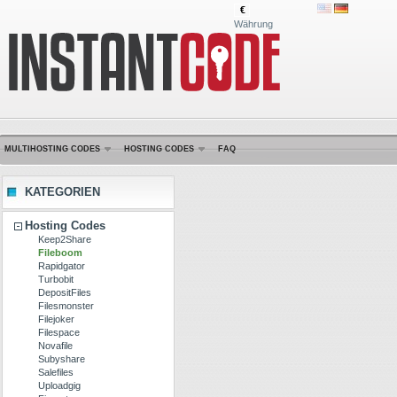
€
Währung
MULTIHOSTING CODES
HOSTING CODES
FAQ
KATEGORIEN
Hosting Codes
Keep2Share
Fileboom
Rapidgator
Turbobit
DepositFiles
Filesmonster
Filejoker
Filespace
Novafile
Subyshare
Salefiles
Uploadgig