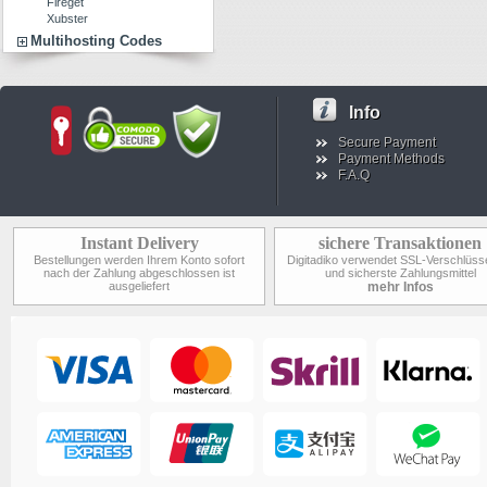
Fireget
Xubster
Multihosting Codes
Info
Secure Payment
Payment Methods
F.A.Q
Instant Delivery
sichere Transaktionen
Bestellungen werden Ihrem Konto sofort
Digitadiko verwendet SSL-Verschlüss
nach der Zahlung abgeschlossen ist
und sicherste Zahlungsmittel
ausgeliefert
mehr Infos