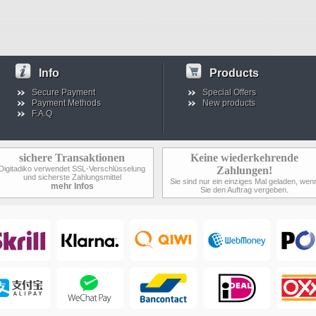
Info
Products
Secure Payment
Special Offers
Payment Methods
New products
F.A.Q
sichere Transaktionen
Keine wiederkehrende
Digitadiko verwendet SSL-Verschlüsselung
Zahlungen!
und sicherste Zahlungsmittel
Sie sind nur ein einziges Mal geladen, wen
mehr Infos
Sie den Auftrag vergeben.