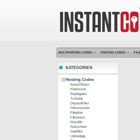
MULTIHOSTING CODES
HOSTING CODES
FAQ
KATEGORIEN
Hosting Codes
Keep2Share
Fileboom
Rapidgator
Turbobit
DepositFiles
Filesmonster
Filejoker
Filespace
Novafile
Subyshare
Salefiles
Uploadgig