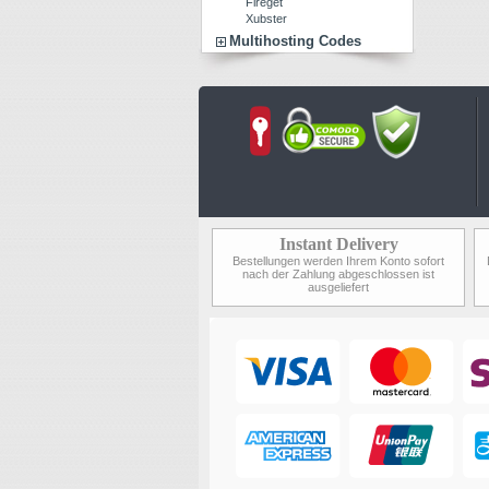
Fireget
Xubster
Multihosting Codes
Instant Delivery
Bestellungen werden Ihrem Konto sofort
nach der Zahlung abgeschlossen ist
ausgeliefert