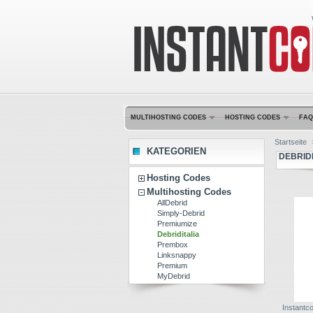
MULTIHOSTING CODES
HOSTING CODES
FAQ
Startseite
KATEGORIEN
DEBRID
Hosting Codes
Multihosting Codes
AllDebrid
Simply-Debrid
Premiumize
Debriditalia
Prembox
Linksnappy
Premium
MyDebrid
Instantcod