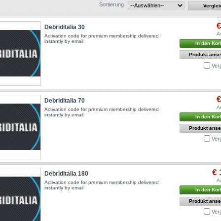
Sortierung
€
Debriditalia 30
A
Activation code for premium membership delivered
instantly by email
In den Kor
Produkt ans
Ver
€
Debriditalia 70
A
Activation code for premium membership delivered
instantly by email
In den Kor
Produkt ans
Ver
€ 
Debriditalia 180
A
Activation code for premium membership delivered
instantly by email
In den Kor
Produkt ans
Ver