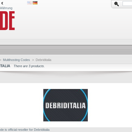
€
Währung
>
Multihosting Codes
>
Debriditalia
ITALIA
There are 3 products.
e is official reseller for Debriditalia