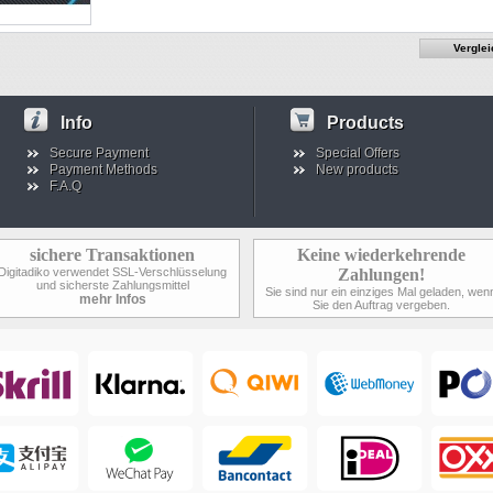
Info
Products
Secure Payment
Special Offers
Payment Methods
New products
F.A.Q
sichere Transaktionen
Keine wiederkehrende
Digitadiko verwendet SSL-Verschlüsselung
Zahlungen!
und sicherste Zahlungsmittel
Sie sind nur ein einziges Mal geladen, wen
mehr Infos
Sie den Auftrag vergeben.