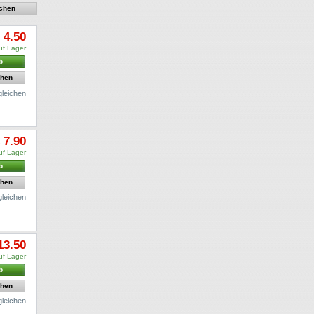
 4.50
uf Lager
b
ehen
gleichen
 7.90
uf Lager
b
ehen
gleichen
13.50
uf Lager
b
ehen
gleichen