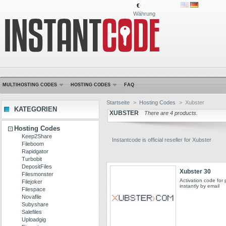
€
Währung
MULTIHOSTING CODES
HOSTING CODES
FAQ
Startseite
>
Hosting Codes
>
Xubster
KATEGORIEN
XUBSTER
There are 4 products.
Hosting Codes
Keep2Share
Instantcode is official reseller for Xubster
Fileboom
Rapidgator
Turbobit
DepositFiles
Xubster 30
Filesmonster
Activation code for
Filejoker
instantly by email
Filespace
Novafile
Subyshare
Salefiles
Uploadgig