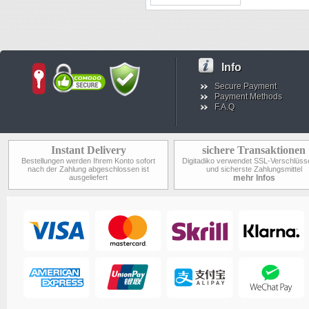
Info
Secure Payment
Payment Methods
F.A.Q
Instant Delivery
sichere Transaktionen
Bestellungen werden Ihrem Konto sofort
Digitadiko verwendet SSL-Verschlüss
nach der Zahlung abgeschlossen ist
und sicherste Zahlungsmittel
ausgeliefert
mehr Infos