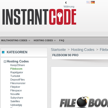
€
Währung
MULTIHOSTING CODES
HOSTING CODES
FAQ
Startseite
>
Hosting Codes
>
File
KATEGORIEN
FILEBOOM 90 PRO
Hosting Codes
Keep2Share
Fileboom
Rapidgator
Turbobit
DepositFiles
Filesmonster
Filejoker
Filespace
Novafile
Subyshare
Salefiles
Uploadgig