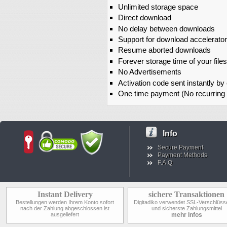
Unlimited storage space
Direct download
No delay between downloads
Support for download accelerato
Resume aborted downloads
Forever storage time of your files
No Advertisements
Activation code sent instantly by
One time payment (No recurring
Info
Secure Payment
Payment Methods
F.A.Q
Instant Delivery
sichere Transaktionen
Bestellungen werden Ihrem Konto sofort
Digitadiko verwendet SSL-Verschlüss
nach der Zahlung abgeschlossen ist
und sicherste Zahlungsmittel
ausgeliefert
mehr Infos