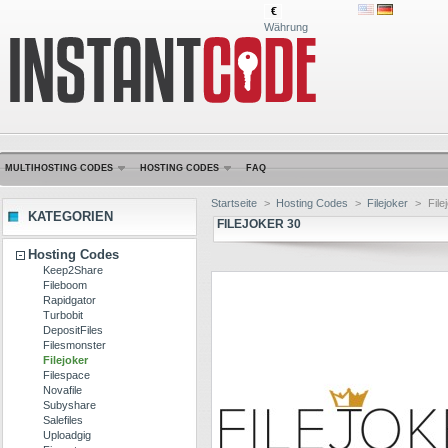
€
Währung
MULTIHOSTING CODES
HOSTING CODES
FAQ
Startseite
>
Hosting Codes
>
Filejoker
>
File
KATEGORIEN
FILEJOKER 30
Hosting Codes
Keep2Share
Fileboom
Rapidgator
Turbobit
DepositFiles
Filesmonster
Filejoker
Filespace
Novafile
Subyshare
Salefiles
Uploadgig