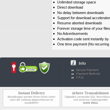
Unlimited storage space
Direct download
No delay between downloads
Support for download accelerato
Resume aborted downloads
Forever storage time of your files
No Advertisements
Activation code sent instantly by
One time payment (No recurring
Info
Secure Payment
Payment Methods
F.A.Q
Instant Delivery
sichere Transaktionen
Bestellungen werden Ihrem Konto sofort
Digitadiko verwendet SSL-Verschlüss
nach der Zahlung abgeschlossen ist
und sicherste Zahlungsmittel
ausgeliefert
mehr Infos