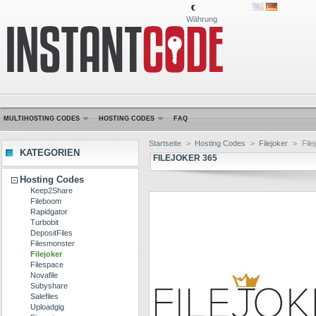
€
Währung
MULTIHOSTING CODES
HOSTING CODES
FAQ
Startseite
>
Hosting Codes
>
Filejoker
>
File
KATEGORIEN
FILEJOKER 365
Hosting Codes
Keep2Share
Fileboom
Rapidgator
Turbobit
DepositFiles
Filesmonster
Filejoker
Filespace
Novafile
Subyshare
Salefiles
Uploadgig