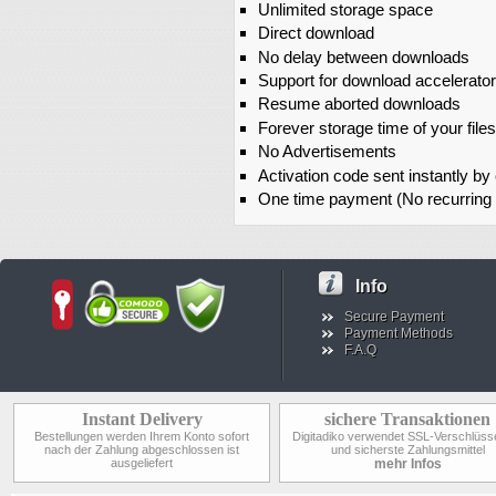
Unlimited storage space
Direct download
No delay between downloads
Support for download accelerato
Resume aborted downloads
Forever storage time of your files
No Advertisements
Activation code sent instantly by
One time payment (No recurring
Info
Secure Payment
Payment Methods
F.A.Q
Instant Delivery
sichere Transaktionen
Bestellungen werden Ihrem Konto sofort
Digitadiko verwendet SSL-Verschlüss
nach der Zahlung abgeschlossen ist
und sicherste Zahlungsmittel
ausgeliefert
mehr Infos