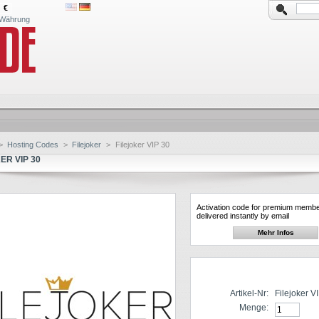
€
Währung
>
Hosting Codes
>
Filejoker
>
Filejoker VIP 30
ER VIP 30
Activation code for premium membe
delivered instantly by email
Mehr Infos
Artikel-Nr:
Filejoker V
Menge: