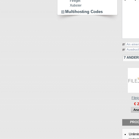
Fireget
Xubster
Multihosting Codes
An eine
Ausdruc
7 ANDER
Filej
€ 
Anz
PRO
Unlimi