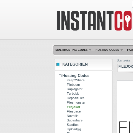
MULTIHOSTING CODES
HOSTING CODES
FAQ
Startseite
KATEGORIEN
FILEJOK
Hosting Codes
Keep2Share
Fileboom
Rapidgator
Turbobit
DepositFiles
Filesmonster
Filejoker
Filespace
Novafile
Subyshare
Salefiles
Uploadgig