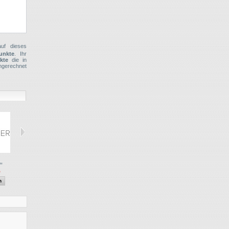
f dieses
unkte
. Ihr
kte
die in
mgerechnet
..
Filejoker...
Filejoker...
5
€ 109.95
€ 169.95
n
Anzeigen
Anzeigen