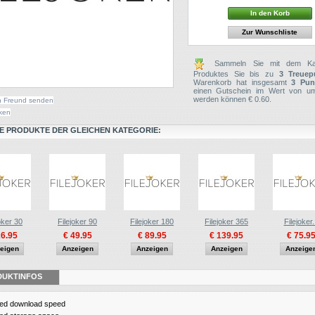
Zur Wunschliste
Sammeln Sie mit dem Kau
Produktes Sie bis zu
3
Treuep
Warenkorb hat insgesamt
3
Pun
einen Gutschein im Wert von u
werden können
€ 0.60
.
n Freund senden
ken
E PRODUKTE DER GLEICHEN KATEGORIE:
oker 30
Filejoker 90
Filejoker 180
Filejoker 365
Filejoker.
26.95
€ 49.95
€ 89.95
€ 139.95
€ 75.9
eigen
Anzeigen
Anzeigen
Anzeigen
Anzeige
DUKTINFOS
ted download speed