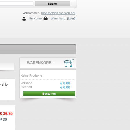
Willkommen,
bitte melden Sie sich an!
Ihr Konto
Warenkorb:
(Leer)
WARENKORB
Keine Produkte
Versand
€ 0.00
rship
Gesamt
€ 0.00
Bestellen
€ 36.95
IP 30