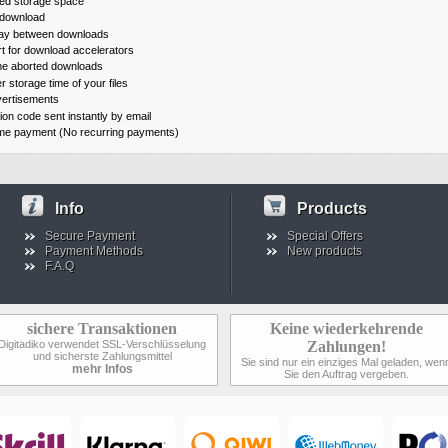
ted storage space
 download
ay between downloads
t for download accelerators
e aborted downloads
r storage time of your files
ertisements
tion code sent instantly by email
me payment (No recurring payments)
Info
Products
Secure Payment
Special Offers
Payment Methods
New products
F.A.Q
sichere Transaktionen
Keine wiederkehrende
Digitadiko verwendet SSL-Verschlüsselung
Zahlungen!
und sicherste Zahlungsmittel
Sie sind nur ein einziges Mal geladen, wen
mehr Infos
Sie den Auftrag vergeben.