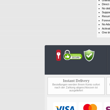
Unlimi
Direct
No del
Suppor
Resum
Foreve
No Adv
Activa
One ti
Instant Delivery
Bestellungen werden Ihrem Konto sofort
nach der Zahlung abgeschlossen ist
ausgeliefert