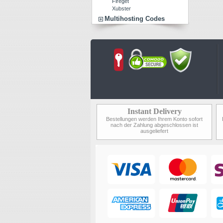
Fireget
Xubster
Multihosting Codes
Instant Delivery
Bestellungen werden Ihrem Konto sofort
nach der Zahlung abgeschlossen ist
ausgeliefert