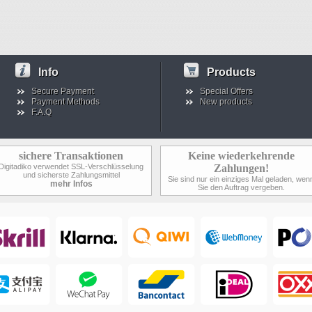
Info
Products
Secure Payment
Special Offers
Payment Methods
New products
F.A.Q
sichere Transaktionen
Keine wiederkehrende
Digitadiko verwendet SSL-Verschlüsselung
Zahlungen!
und sicherste Zahlungsmittel
Sie sind nur ein einziges Mal geladen, wen
mehr Infos
Sie den Auftrag vergeben.