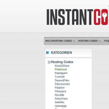
MULTIHOSTING CODES
HOSTING CODES
FAQ
KATEGORIEN
Hosting Codes
Keep2Share
Fileboom
Rapidgator
Turbobit
DepositFiles
Filesmonster
Filejoker
Filespace
Novafile
Subyshare
Salefiles
Uploadgig